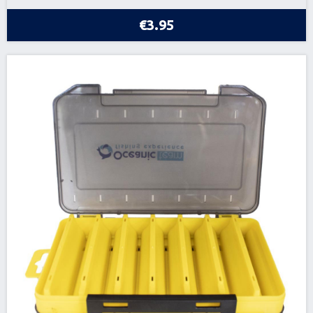
€3.95