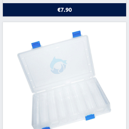
€7.90