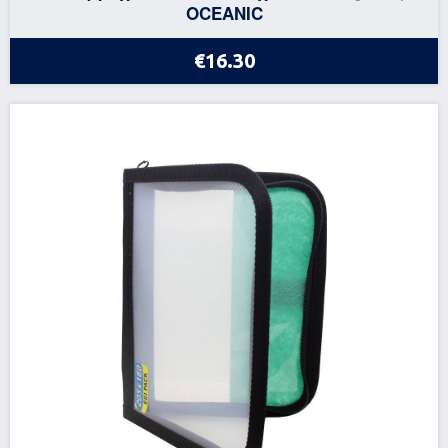
OCEANIC
€16.30