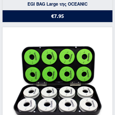
EGI BAG Large της OCEANIC
€7.95