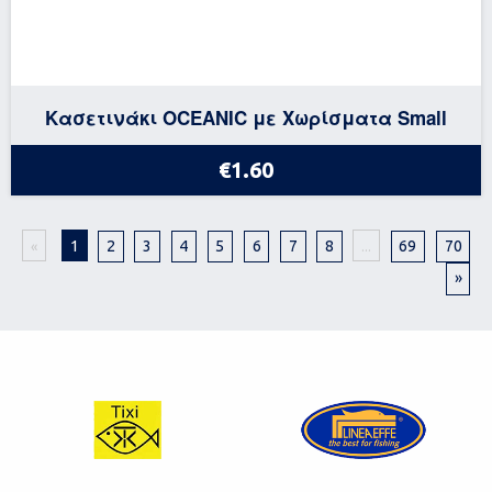
Κασετινάκι OCEANIC με Χωρίσματα Small
€1.60
1
2
3
4
5
6
7
8
69
70
«
...
»