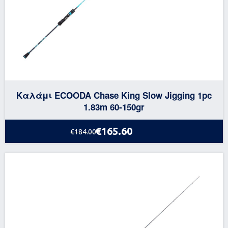
Καλάμι ECOODA Chase King Slow Jigging 1pc
1.83m 60-150gr
€165.60
€184.00