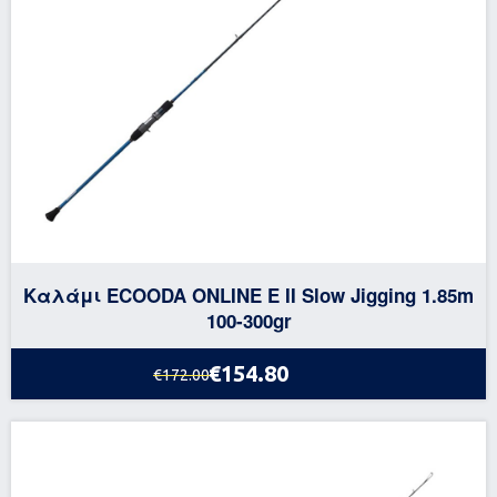
Καλάμι ECOODA ONLINE E II Slow Jigging 1.85m
100-300gr
€154.80
€172.00