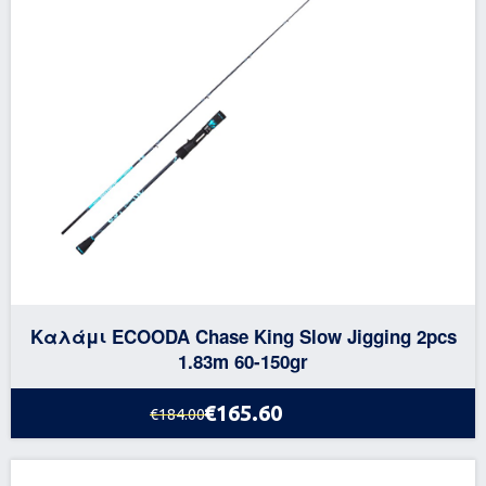
Καλάμι ECOODA Chase King Slow Jigging 2pcs
1.83m 60-150gr
€165.60
€184.00