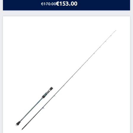
€153.00
€170.00