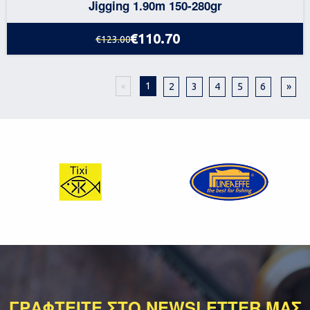
Jigging 1.90m 150-280gr
€110.70
€123.00
1
2
3
4
5
6
»
«
ΓΡΑΦΤΕΙΤΕ ΣΤΟ NEWSLETTER ΜΑΣ