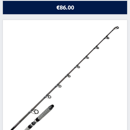
€86.00