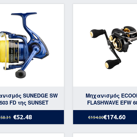
ανισμός SUNEDGE SW
Μηχανισμός ECOO
503 FD της SUNSET
FLASHWAVE EFW 6
€52.48
€174.60
€58.31
€194.00