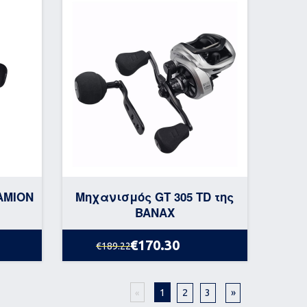
AMION
Μηχανισμός GT 305 TD της
BANAX
€170.30
€189.22
1
2
3
»
«