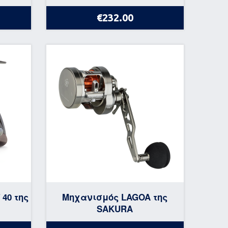
€232.00
40 της
Μηχανισμός LAGOA της
SAKURA