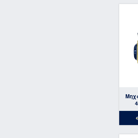
Μηχ
4