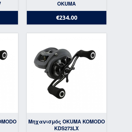
W
OKUMA
€234.00
OMODO
Μηχανισμός OKUMA KOMODO
KDS273LX