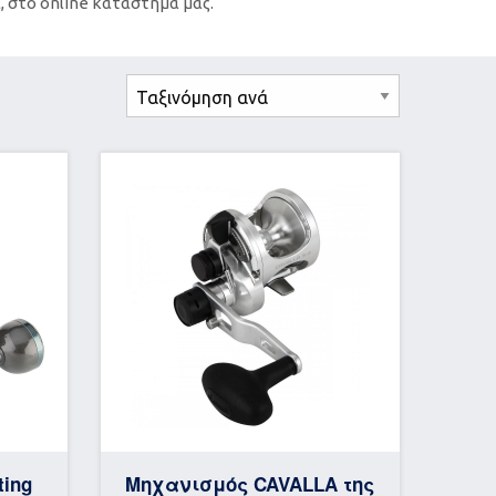
, στο online κατάστημά μας.
ting
Μηχανισμός CAVALLA της