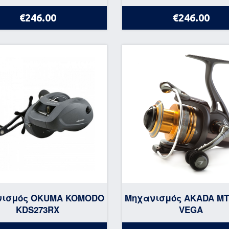
€246.00
€246.00
νισμός OKUMA KOMODO
Μηχανισμός AKADA ΜΤ 
KDS273RX
VEGA