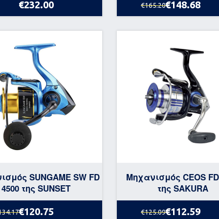
€232.00
€148.68
€165.20
ισμός SUNGAME SW FD
Μηχανισμός CEOS FD
4500 της SUNSET
της SAKURA
€120.75
€112.59
134.17
€125.09