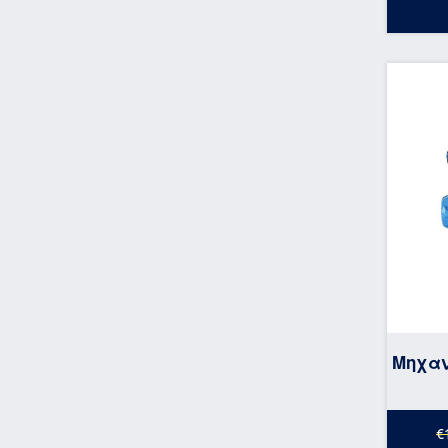
Μηχαν
€