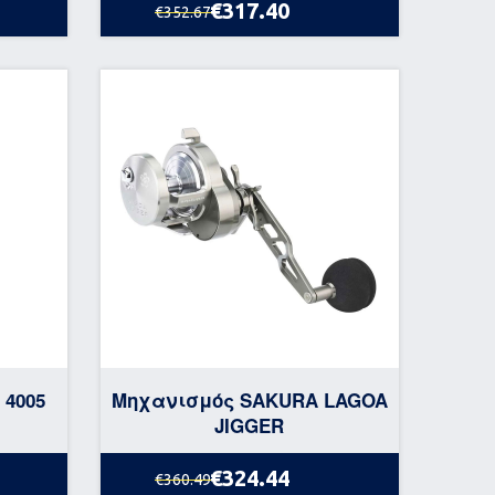
€317.40
€352.67
 4005
Μηχανισμός SAKURA LAGOA
JIGGER
€324.44
€360.49