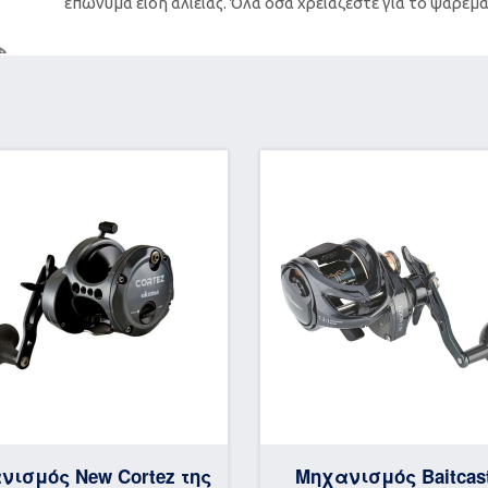
επώνυμα είδη αλιείας. Όλα όσα χρειάζεστε για το ψάρεμα
νισμός New Cortez της
Μηχανισμός Baitcas