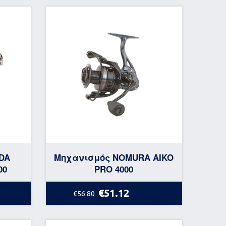
DA
Μηχανισμός NOMURA AIKO
00
PRO 4000
€51.12
€56.80