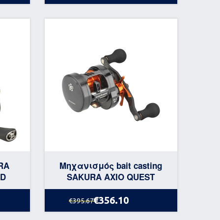
RA
Μηχανισμός bait casting
FD
SAKURA AXIO QUEST
€356.10
€395.67