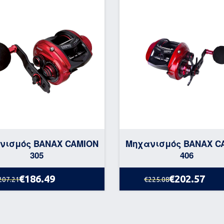
νισμός BANAX CAMION
Μηχανισμός BANAX C
305
406
€186.49
€202.57
207.21
€225.08