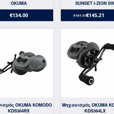
OKUMA
SUNSET I-ZION S
€134.00
€145.21
€161.35
νισμός OKUMA KOMODO
Μηχανισμός OKUMA K
KDS364RX
KDS364LX