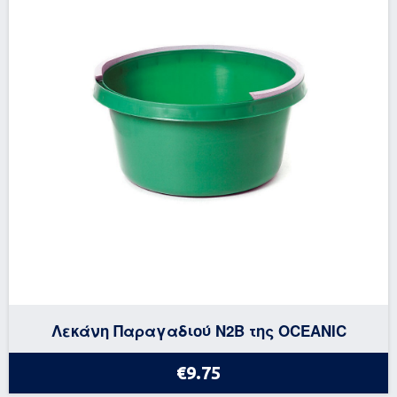
Λεκάνη Παραγαδιού Ν2Β της OCEANIC
€9.75