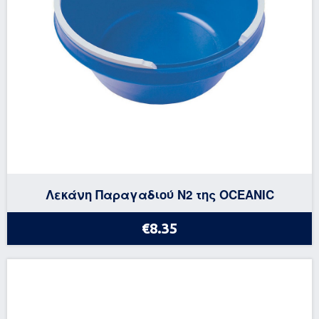
Λεκάνη Παραγαδιού Ν2 της OCEANIC
€8.35