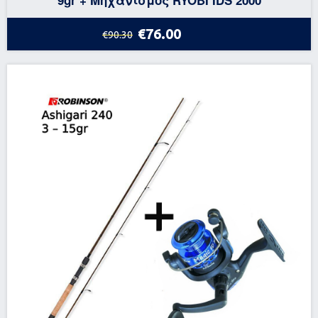
€76.00
€90.30