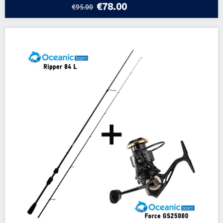
€78.00
€95.00