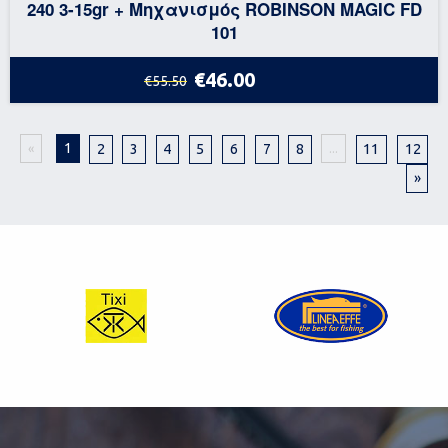
240 3-15gr + Μηχανισμός ROBINSON MAGIC FD
101
€46.00
€55.50
1
2
3
4
5
6
7
8
11
12
«
...
»