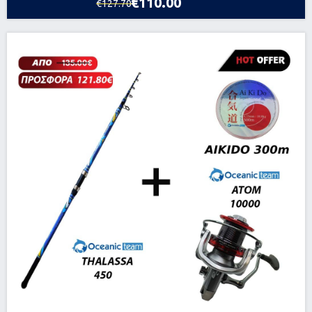
€110.00
€127.70