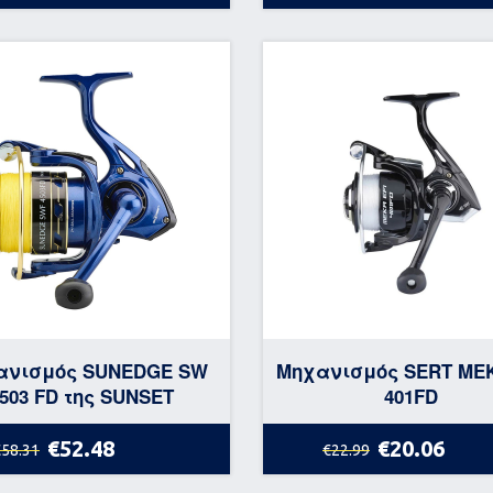
ανισμός SUNEDGE SW
Μηχανισμός SERT MEK
503 FD της SUNSET
401FD
€52.48
€20.06
€58.31
€22.99