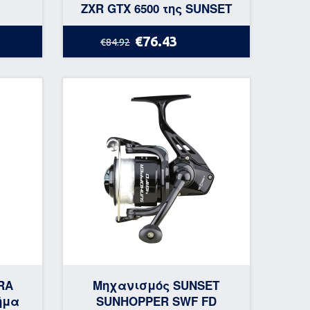
ZXR GTX 6500 της SUNSET
€76.43
€84.92
RA
Μηχανισμός SUNSET
ήμα
SUNHOPPER SWF FD