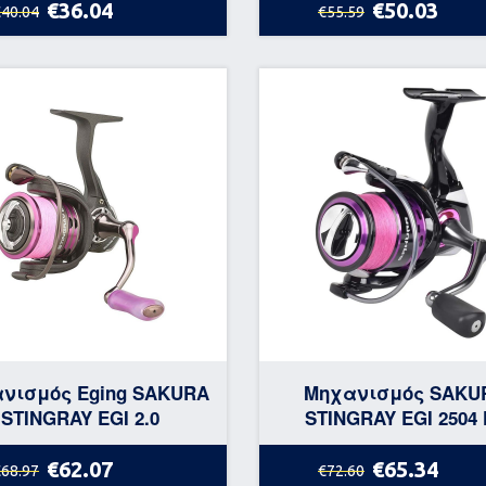
€36.04
€50.03
€40.04
€55.59
νισμός Eging SAKURA
Μηχανισμός SAKU
STINGRAY EGI 2.0
STINGRAY EGI 2504
€62.07
€65.34
€68.97
€72.60