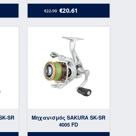
€20.61
€22.90
SK-SR
Μηχανισμός SAKURA SK-SR
4005 FD