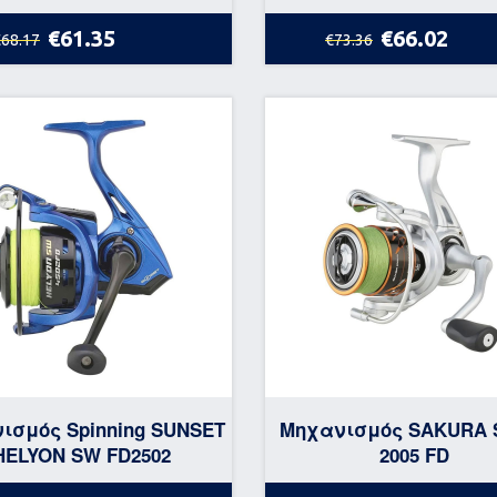
€61.35
€66.02
€68.17
€73.36
ισμός Spinning SUNSET
Μηχανισμός SAKURA 
HELYON SW FD2502
2005 FD