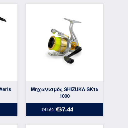
Aeris
Μηχανισμός SHIZUKA SK15
1000
€37.44
€41.60