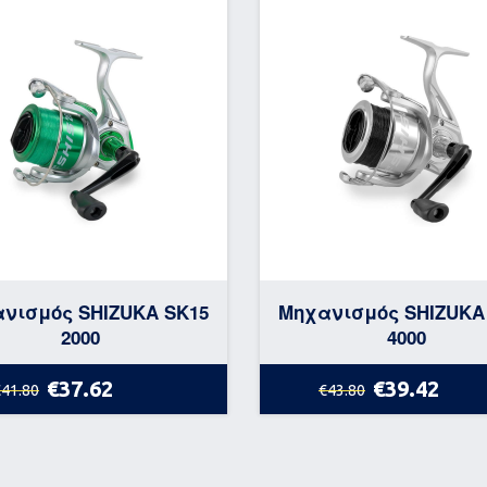
νισμός SHIZUKA SK15
Μηχανισμός SHIZUKA
2000
4000
€37.62
€39.42
€41.80
€43.80