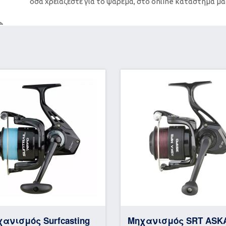
όσα χρειάζεστε για το ψάρεμα, στο online κατάστημά μα
ανισμός Surfcasting
Μηχανισμός SRT ASK