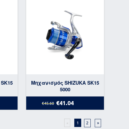
 SK15
Μηχανισμός SHIZUKA SK15
5000
€41.04
€45.60
1
2
»
«