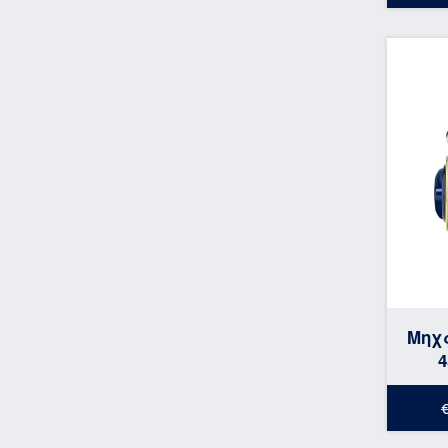
Μηχ
4