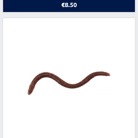
€8.50