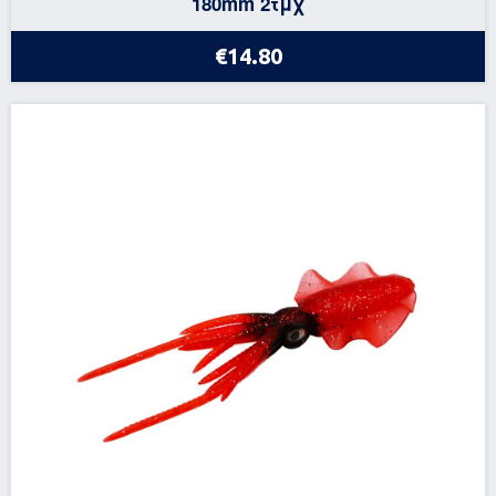
180mm 2τμχ
€14.80