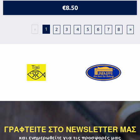
€8.50
1
2
3
4
5
6
7
8
»
«
ΓΡΑΦΤΕΙΤΕ ΣΤΟ NEWSLETTER ΜΑΣ
και ενημερωθείτε για τις προσφορές μας