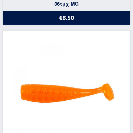
36τμχ MG
€8.50