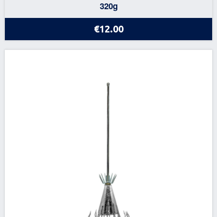
320g
€12.00