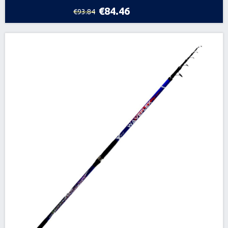
€84.46
€93.84