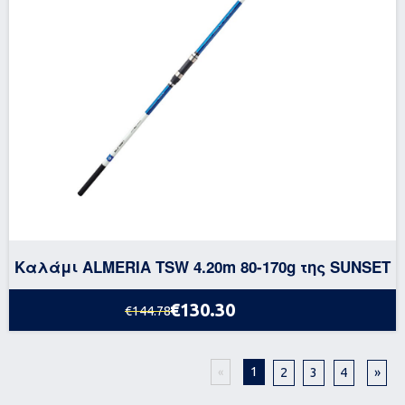
Καλάμι ALMERIA TSW 4.20m 80-170g της SUNSET
€130.30
€144.78
1
2
3
4
»
«