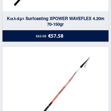
Καλάμι Surfcasting XPOWER WAVEFLEX 4.20m
70-150gr
€57.58
€63.98