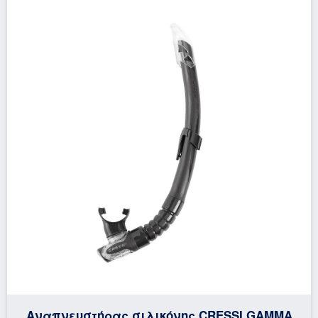
Αναπνευστήρας σιλικόνης CRESSI GAMMA