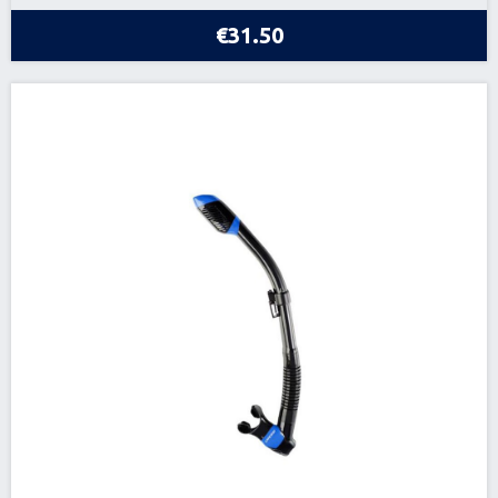
€31.50