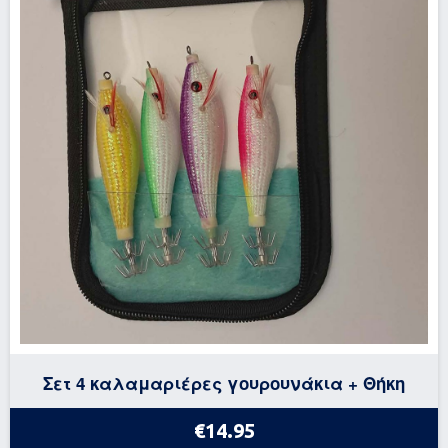
Σετ 4 καλαμαριέρες γουρουνάκια + Θήκη
€14.95