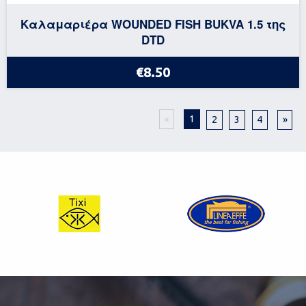
Καλαμαριέρα WOUNDED FISH BUKVA 1.5 της
DTD
€8.50
1
2
3
4
»
«