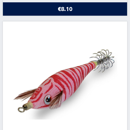
€8.10