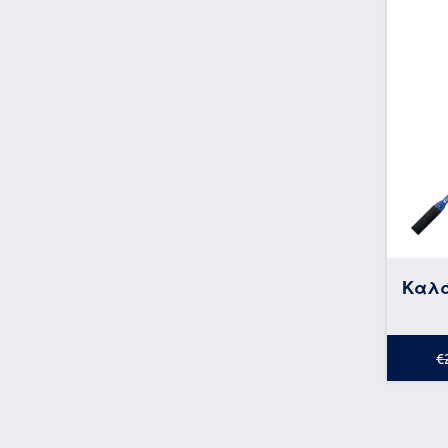
Καλά
€