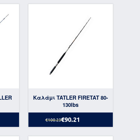
LLER
Καλάμι TATLER FIRETAT 80-
130lbs
€90.21
€100.23