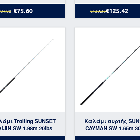
€75.60
€125.42
€84.00
€139.36
άμι Trolling SUNSET
Καλάμι συρτής SUN
IJIN SW 1.98m 20lbs
CAYMAN SW 1.65m 30