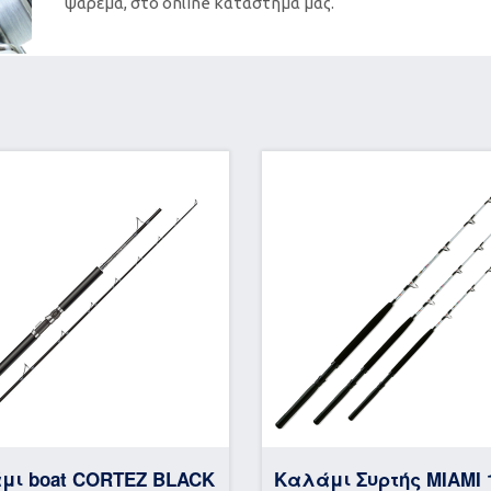
ψάρεμα, στο online κατάστημά μας.
μι boat CORTEZ BLACK
Καλάμι Συρτής MIAMI 