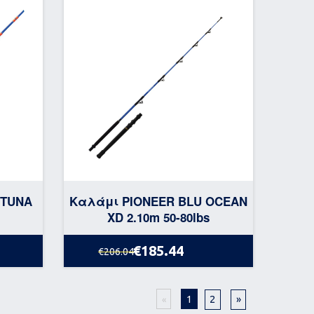
 TUNA
Καλάμι PIONEER BLU OCEAN
XD 2.10m 50-80lbs
€185.44
€206.04
1
2
»
«