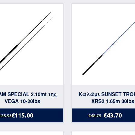
M SPECIAL 2.10mt της
Καλάμι SUNSET TRO
VEGA 10-20lbs
XRS2 1.65m 30lbs
€115.00
€43.70
125.93
€48.75