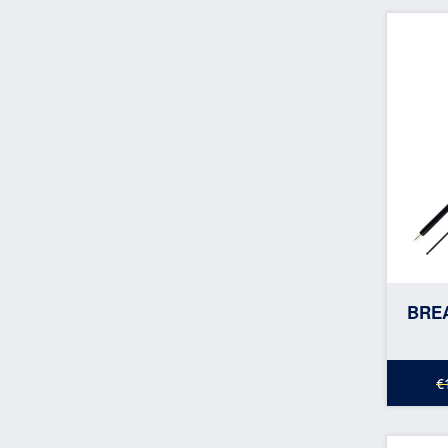
BREA
€