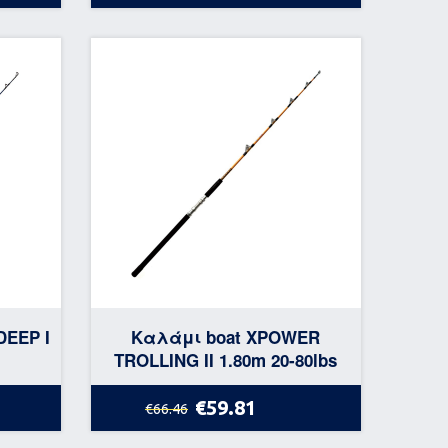
DEEP I
Καλάμι boat XPOWER
TROLLING II 1.80m 20-80lbs
€59.81
€66.46