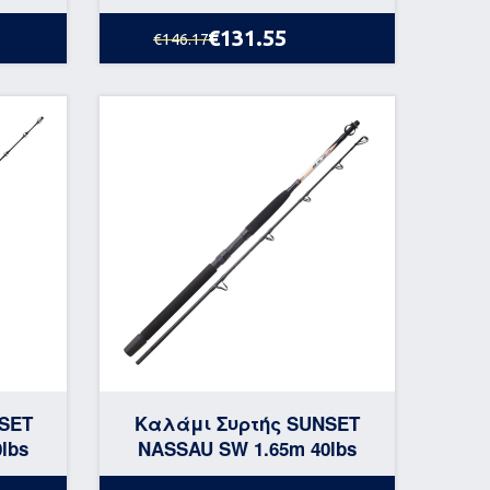
€131.55
€146.17
SET
Καλάμι Συρτής SUNSET
lbs
NASSAU SW 1.65m 40lbs