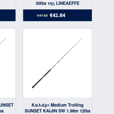
30lbs της LINEAEFFE
€42.84
€47.60
SUNSET
Καλάμι Medium Trolling
bs
SUNSET KAIJIN SW 1.98m 12lbs