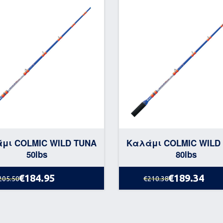
μι COLMIC WILD TUNA
Καλάμι COLMIC WILD
50lbs
80lbs
€184.95
€189.34
205.50
€210.38