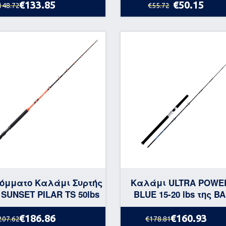
€133.85
€50.15
148.72
€55.72
όμματο Καλάμι Συρτής
Καλάμι ULTRA POWER
 SUNSET PILAR TS 50lbs
BLUE 15-20 lbs της B
€186.86
€160.93
207.62
€178.81