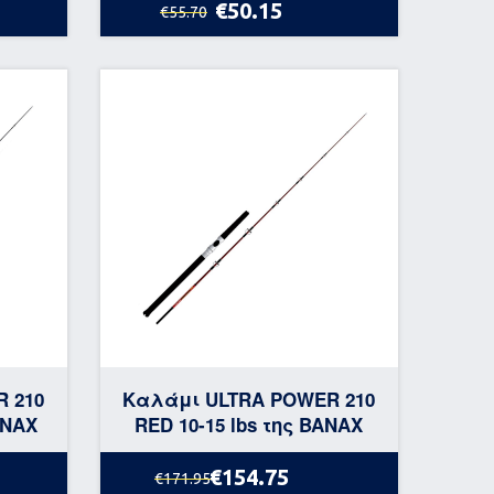
€50.15
€55.70
 210
Καλάμι ULTRA POWER 210
ANAX
RED 10-15 lbs της BANAX
€154.75
€171.95