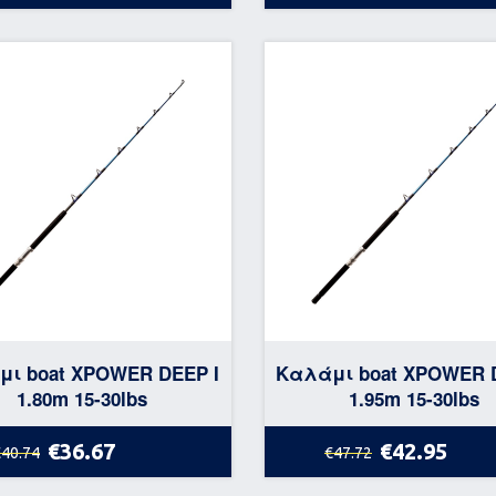
ι boat XPOWER DEEP I
Καλάμι boat XPOWER 
1.80m 15-30lbs
1.95m 15-30lbs
€36.67
€42.95
€40.74
€47.72