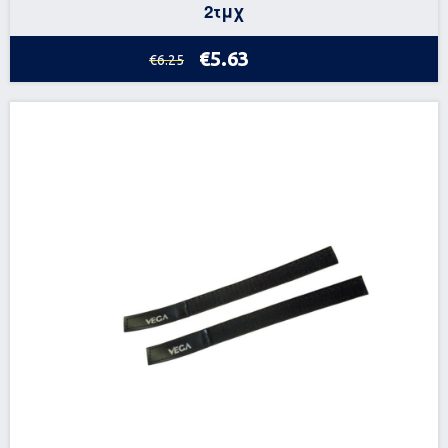
2τμχ
€5.63
€6.25