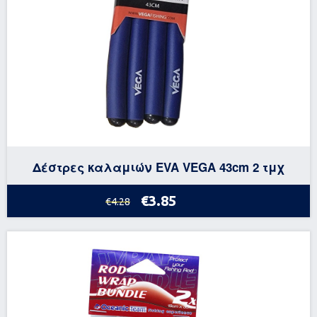
Δέστρες καλαμιών EVA VEGA 43cm 2 τμχ
€3.85
€4.28