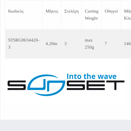
Κωδικός
Μήκος
Στελέχη
Casting
Οδηγοί
Μή
Weight
Κλε
STSRG8634420-
max
4.20m
3
7
14
3
250g