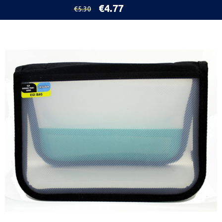
€4.77
€5.30