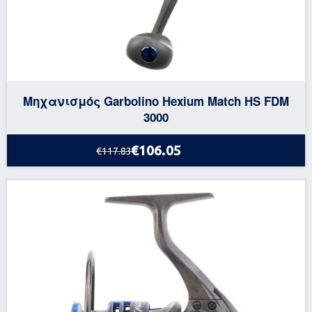
Μηχανισμός Garbolino Hexium Match HS FDM
3000
€106.05
€117.83